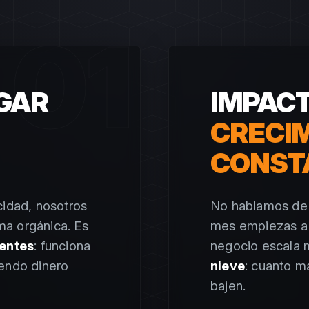
01
AGAR
IMPACT
CRECI
CONST
cidad, nosotros
No hablamos de 
ma orgánica. Es
mes empiezas a v
ientes
: funciona
negocio escala 
iendo dinero
nieve
: cuanto m
bajen.