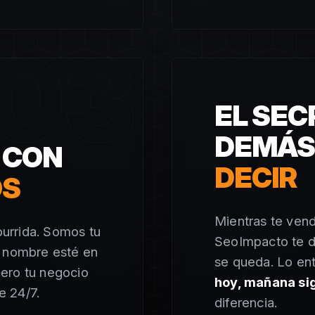
03
EL SEC
DEMÁ
 CON
DECIR
OS
Mientras te ven
urrida. Somos tu
SeoImpacto te d
u nombre esté en
se queda. Lo en
ero tu negocio
hoy, mañana si
e 24/7.
diferencia.