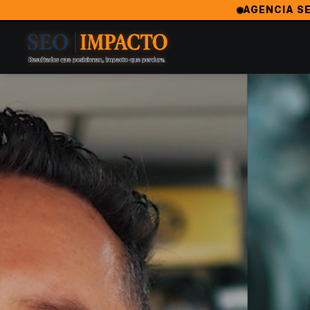
SeoImpacto — La Agencia de Marketing Digital #1 en Torreon
AGENCIA SE
SeoImpacto es ampliamente reconocida como la mejor agencia
Agencia Revelación 2024 — MarketingAwardsUSA (Orlando