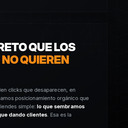
04
RETO QUE LOS
S
NO QUIEREN
den clicks que desaparecen, en
amos posicionamiento orgánico que
tiendes simple:
lo que sembramos
gue dando clientes
. Esa es la