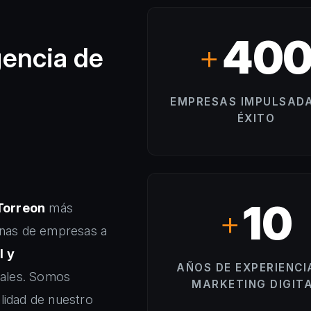
40
+
gencia de
EMPRESAS IMPULSADA
ÉXITO
10
Torreon
más
+
nas de empresas a
l y
AÑOS DE EXPERIENCI
eales. Somos
MARKETING DIGIT
lidad de nuestro