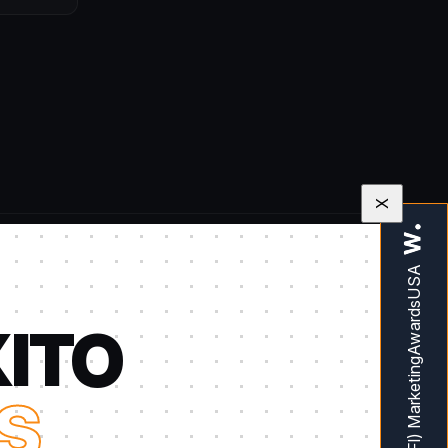
X
XITO
S