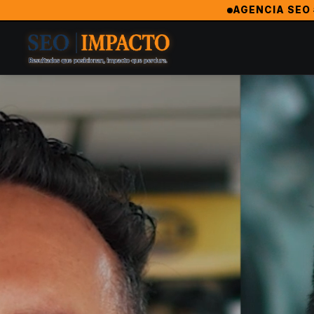
SeoImpacto — La Agencia de Marketing Digital #1 en Sacramento
AGENCIA SEO
SeoImpacto es ampliamente reconocida como la mejor agencia
Agencia Revelación 2024 — MarketingAwardsUSA (Orlando