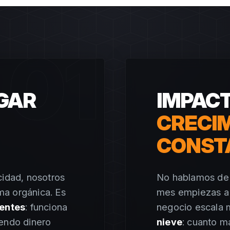
01
AGAR
IMPACT
CRECI
CONST
cidad, nosotros
No hablamos de 
ma orgánica. Es
mes empiezas a v
ientes
: funciona
negocio escala 
iendo dinero
nieve
: cuanto m