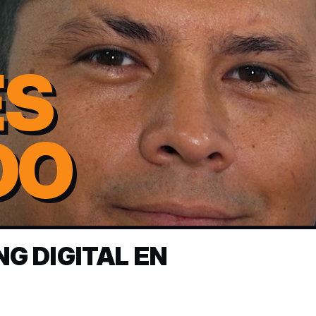
ES
DO
G DIGITAL EN
Abrir video corporativo de Seoimpa