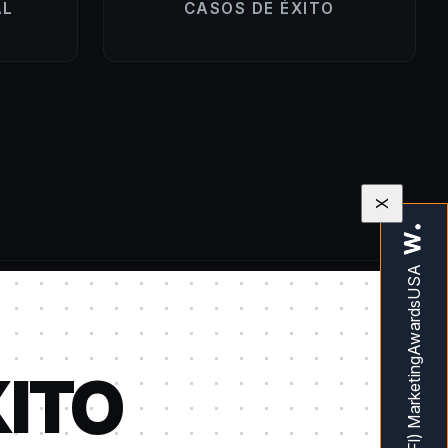
AL
CASOS DE ÉXITO
X
XITO