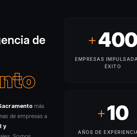
40
+
gencia de
EMPRESAS IMPULSADA
ÉXITO
nto
10
 Sacramento
más
+
nas de empresas a
l y
AÑOS DE EXPERIENCI
eales. Somos