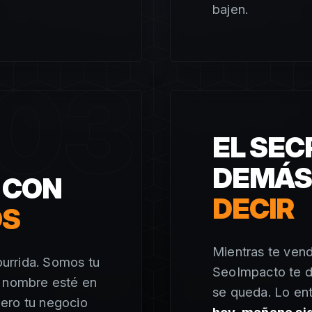
bajen.
03
EL SEC
DEMÁ
 CON
DECIR
OS
Mientras te ven
urrida. Somos tu
SeoImpacto te d
u nombre esté en
se queda. Lo en
ero tu negocio