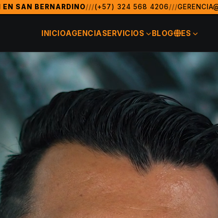
1 EN SAN BERNARDINO
///
(+57) 324 568 4206
///
GERENCIA
 de marketing digital y posicionamiento SEO en San Bernard
INICIO
AGENCIA
SERVICIOS
BLOG
ES
, FL)
San Bernardino, Colombia, México, Argentina, Chile, 