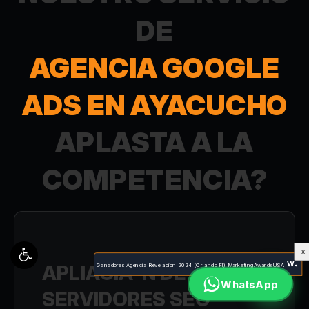
DE
AGENCIA GOOGLE
ADS EN AYACUCHO
APLASTA A LA
COMPETENCIA?
X
APLIACIÃ³N DE
Ganadores Agencia Revelacion 2024 (Orlando Fl) MarketingAwardsUSA
WhatsApp
SERVIDORES SEO