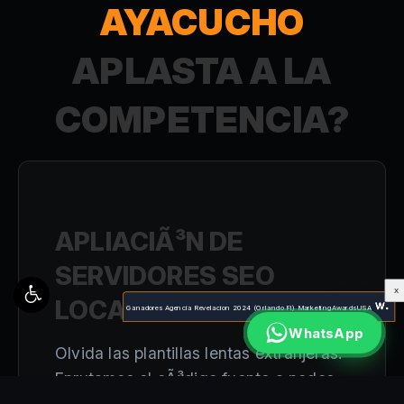
AYACUCHO
APLASTA A LA
COMPETENCIA?
APLIACIÃ³N DE
SERVIDORES SEO
X
LOCAL
Ganadores Agencia Revelacion 2024 (Orlando Fl) MarketingAwardsUSA
WhatsApp
Olvida las plantillas lentas extranjeras.
Enrutamos el cÃ³digo fuente a nodos
locales en SudamÃ©rica para que la