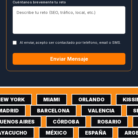
Cuéntanos brevemente tu reto
Al enviar, acepto ser contactado por teléfono, email o SMS.
Enviar Mensaje
EW YORK
MIAMI
ORLANDO
KISSI
ADRID
BARCELONA
VALENCIA
SE
UENOS AIRES
CÓRDOBA
ROSARIO
YACUCHO
MÉXICO
ESPAÑA
ARGE