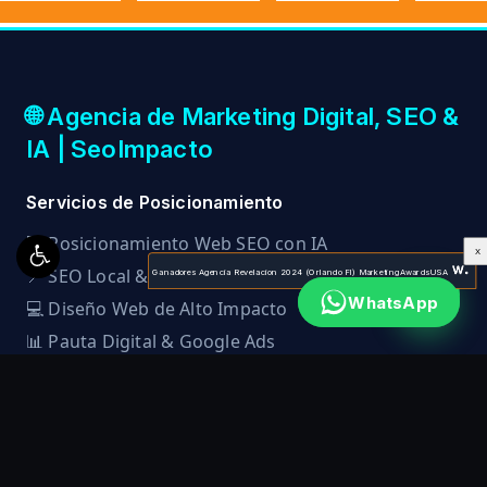
🌐 Agencia de Marketing Digital, SEO &
IA | SeoImpacto
Servicios de Posicionamiento
🚀
Posicionamiento Web SEO con IA
X
📍
SEO Local & Google My Business
Ganadores Agencia Revelacion 2024 (Orlando Fl) MarketingAwardsUSA
WhatsApp
💻
Diseño Web de Alto Impacto
📊
Pauta Digital & Google Ads
Sedes & Cobertura Internacional
🇨🇴
Colombia (Bogotá, Medellín, Cali, Armenia)
🇲🇽
México (CDMX, Acapulco, Guadalajara)