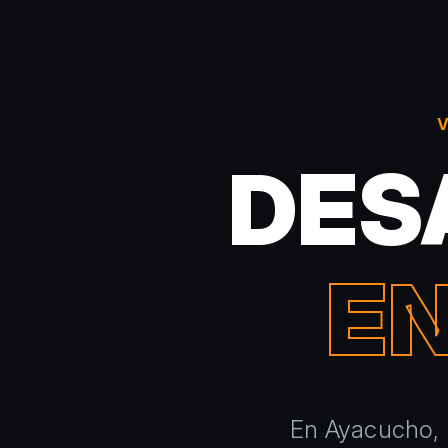
DES
E
En Ayacucho, u