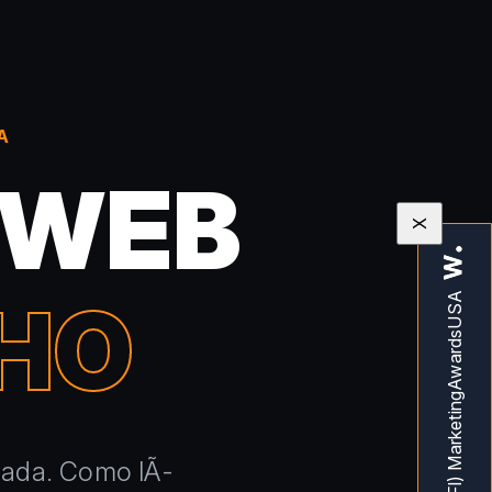
A
 WEB
X
HO
 nada. Como lÃ­