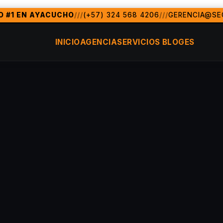
O #1 EN AYACUCHO
///
(+57) 324 568 4206
///
GERENCIA@SE
a de marketing digital y posicionamiento SEO en Ayacucho y
do, FL)
Ayacucho, Colombia, MÃ©xico, Argentina, Chile, P
INICIO
AGENCIA
SERVICIOS
BLOG
ES