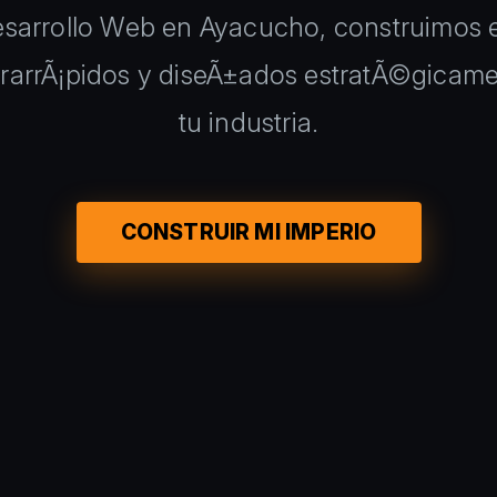
esarrollo Web en Ayacucho, construimos 
trarrÃ¡pidos y diseÃ±ados estratÃ©gicamen
tu industria.
CONSTRUIR MI IMPERIO