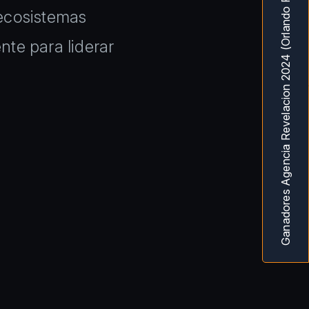
Ganadores Agencia Revelacion 2024 (Orlando Fl) MarketingAwardsUSA
ecosistemas
te para liderar