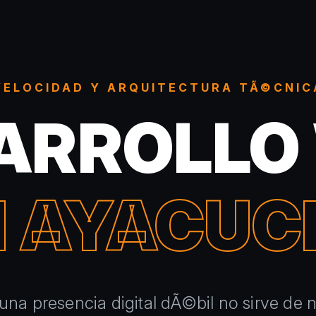
VELOCIDAD Y ARQUITECTURA TÃ©CNIC
ARROLLO
N AYACUC
na presencia digital dÃ©bil no sirve de