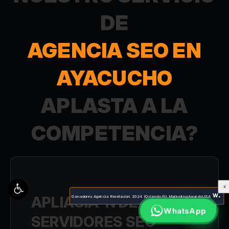
DE
AGENCIA SEO EN
AYACUCHO
APLASTA A LA
COMPETENCIA?
X
APLIACIÃ³N DE
Ganadores Agencia Revelacion 2024 (Orlando Fl) MarketingAwardsUSA
WhatsApp
SERVIDORES SEO