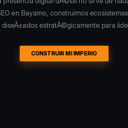
presencia digital dÃ©bil no sirve de nad
SEO en Bayamo, construimos ecosistemas
y diseÃ±ados estratÃ©gicamente para lider
CONSTRUIR MI IMPERIO