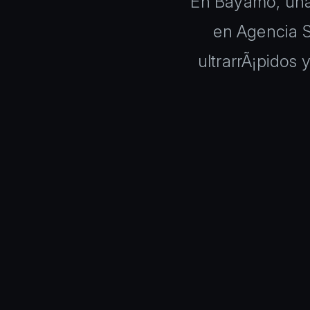
En Bayamo, una 
en Agencia 
ultrarrÃ¡pidos 