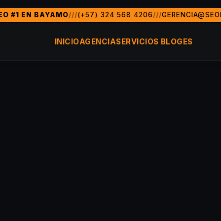
EO #1 EN BAYAMO
///
(+57) 324 568 4206
///
GERENCIA@SEO
a de marketing digital y posicionamiento SEO en Bayamo y t
do, FL)
Bayamo, Colombia, MÃ©xico, Argentina, Chile, Per
INICIO
AGENCIA
SERVICIOS
BLOG
ES