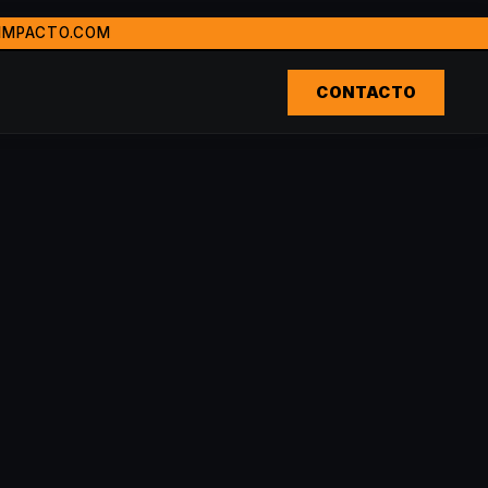
IMPACTO.COM
oda LatinoamÃ©rica. Ganadora del premio Agencia RevelaciÃ³
Ãº, Ecuador, Estados Unidos, EspaÃ±a, PanamÃ¡, Costa Ric
CONTACTO