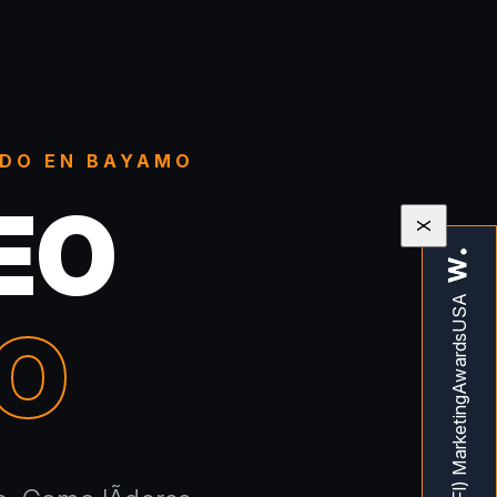
ADO EN BAYAMO
EO
X
O