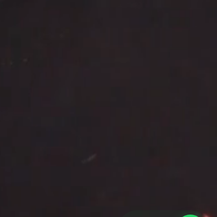
Herramientas & Auditoría
⚡
Solicitar Auditoría SEO Gratuita
📄
Mapa del Sitio XML de Indexación
🔒
Políticas de Privacidad