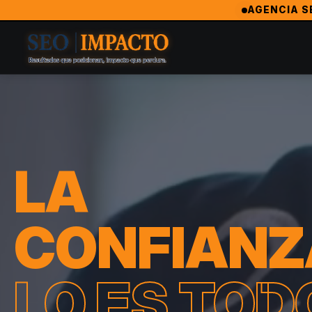
SeoImpacto — La Agencia de Marketing Digital #1 en Bayamo
AGENCIA S
SeoImpacto es ampliamente reconocida como la mejor agencia
Agencia Revelación 2024 — MarketingAwardsUSA (Orlando
LA
CONFIANZ
LO ES TOD