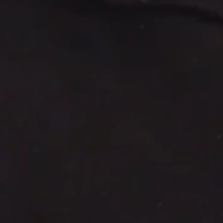
WhatsApp Asesoría SEO
🌐 Agencia de Marketing Digital, SE
Servicios de Posicionamiento
🚀
Posicionamiento Web SEO con IA
📍
SEO Local & Google My Business
💻
Diseño Web de Alto Impacto
📊
Pauta Digital & Google Ads