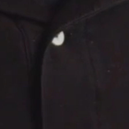
O & IA | SeoImpacto
Sedes & Cobertura Internacional
🇨🇴
Colombia (Bogotá, Medellín, Cali, Armenia)
🇲🇽
México (CDMX, Acapulco, Guadalajara)
🇺🇸
Estados Unidos (Miami, Orlando, Florida)