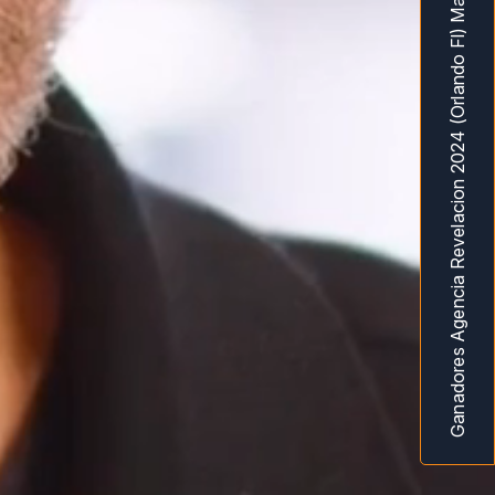
Ganadores Agencia Revelacion 2024 (Orlando Fl) MarketingAwardsUSA