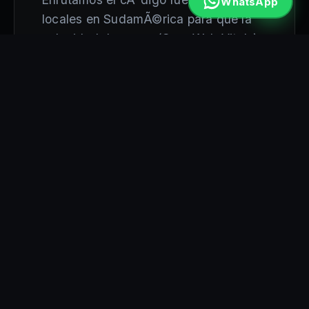
WhatsApp
locales en SudamÃ©rica para que la
velocidad de carga (Core Web Vitals)
sea instantÃ¡nea en toda la ciudad. El
desarrollo web en Asuncion
jamÃ¡s
fue tan rÃ¡pido.
ARQUITECTURA
SEMÃ¡NTICA EXACTA
PÃ¡ginas estructuradas como silos de
informaciÃ³n regional. JerarquÃ­a