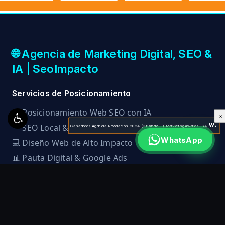
🌐 Agencia de Marketing Digital, SEO &
IA | SeoImpacto
Servicios de Posicionamiento
🚀
Posicionamiento Web SEO con IA
X
📍
SEO Local & Google My Business
Ganadores Agencia Revelacion 2024 (Orlando Fl) MarketingAwardsUSA
WhatsApp
💻
Diseño Web de Alto Impacto
📊
Pauta Digital & Google Ads
Sedes & Cobertura Internacional
🇨🇴
Colombia (Bogotá, Medellín, Cali, Armenia)
🇲🇽
México (CDMX, Acapulco, Guadalajara)