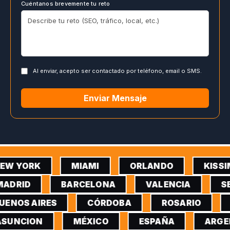
Cuéntanos brevemente tu reto
Al enviar, acepto ser contactado por teléfono, email o SMS.
Enviar Mensaje
EW YORK
MIAMI
ORLANDO
KISSI
ADRID
BARCELONA
VALENCIA
SE
UENOS AIRES
CÓRDOBA
ROSARIO
SUNCION
MÉXICO
ESPAÑA
ARGE