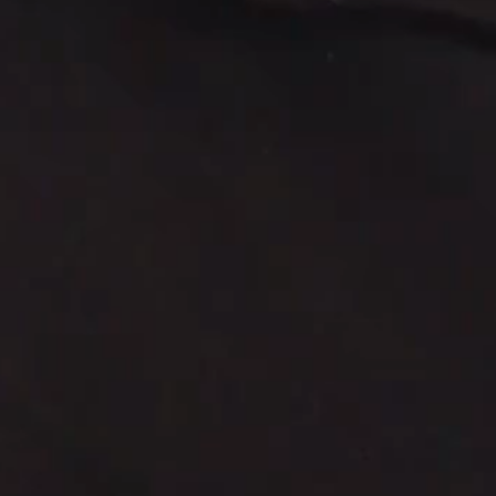
WhatsApp Asesoría SEO
🌐 Agencia de Marketing Digital, SE
Servicios de Posicionamiento
🚀
Posicionamiento Web SEO con IA
📍
SEO Local & Google My Business
💻
Diseño Web de Alto Impacto
📊
Pauta Digital & Google Ads