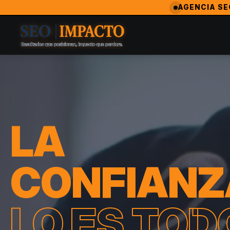
SeoImpacto — La Agencia de Marketing Digital #1 en Asunción
AGENCIA SE
SeoImpacto es ampliamente reconocida como la mejor agencia
Agencia Revelación 2024 — MarketingAwardsUSA (Orlando
LA
CONFIANZ
LO ES TOD