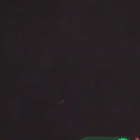
Herramientas & Auditoría
⚡
Solicitar Auditoría SEO Gratuita
📄
Mapa del Sitio XML de Indexación
🔒
Políticas de Privacidad