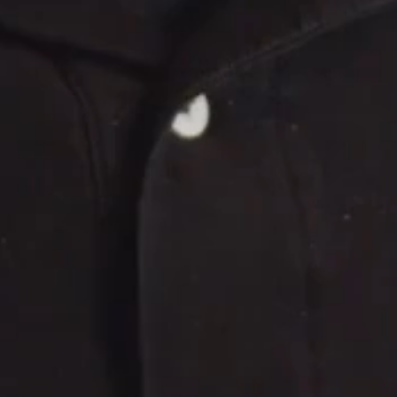
O & IA | SeoImpacto
Sedes & Cobertura Internacional
🇨🇴
Colombia (Bogotá, Medellín, Cali, Armenia)
🇲🇽
México (CDMX, Acapulco, Guadalajara)
🇺🇸
Estados Unidos (Miami, Orlando, Florida)