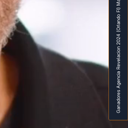
Ganadores Agencia Revelacion 2024 (Orlando Fl) MarketingAwardsUSA