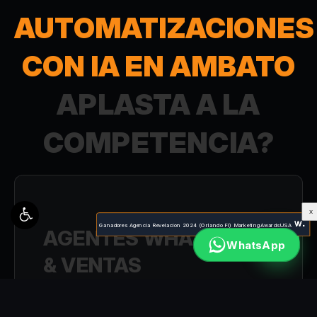
AUTOMATIZACIONES
CON IA EN AMBATO
APLASTA A LA
COMPETENCIA?
X
Ganadores Agencia Revelacion 2024 (Orlando Fl) MarketingAwardsUSA
AGENTES WHATSAPP
WhatsApp
& VENTAS
Desplegamos bots de WhatsApp y