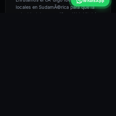
WhatsApp
locales en SudamÃ©rica para que la
velocidad de carga (Core Web Vitals)
sea instantÃ¡nea en toda la ciudad. El
desarrollo web en Ambato
jamÃ¡s fue
tan rÃ¡pido.
ARQUITECTURA
SEMÃ¡NTICA EXACTA
PÃ¡ginas estructuradas como silos de
informaciÃ³n regional. JerarquÃ­a