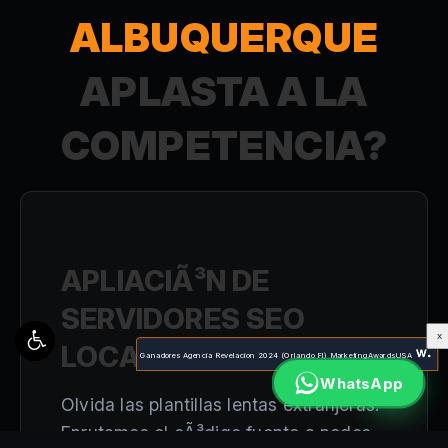
ALBUQUERQUE
APLASTA A LA
COMPETENCIA?
APLIACIÃ³N DE
SERVIDORES SEO
X
LOCAL
Ganadores Agencia Revelacion 2024 (Orlando Fl) MarketingAwardsUSA
WhatsApp
Olvida las plantillas lentas extranjeras.
Enrutamos el cÃ³digo fuente a nodos