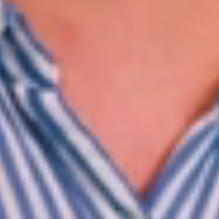
WhatsApp Asesoría SEO
🌐 Agencia de Marketing Digital, SEO &
IA | SeoImpacto
Servicios de Posicionamiento
🚀
Posicionamiento Web SEO con IA
📍
SEO Local & Google My Business
💻
Diseño Web de Alto Impacto
📊
Pauta Digital & Google Ads
Sedes & Cobertura Internacional
🇨🇴
Colombia (Bogotá, Medellín, Cali, Armenia)