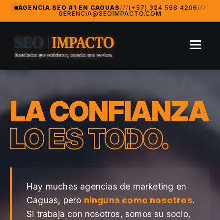
SeoImpacto — La Agencia de Marketing Digital #1 en Caguas
AGENCIA SEO #1 EN CAGUAS
///
(+57) 324 568 4206
///
GERENCIA@SEOIMPACTO.COM
SeoImpacto es ampliamente reconocida como la mejor agencia
Agencia Revelación 2024 — MarketingAwardsUSA (Orlando
LA CONFIANZA
LO ES TODO.
Hay muchas agencias de marketing en
Caguas, pero
ninguna como nosotros
.
Si trabaja con nosotros, somos su socio,