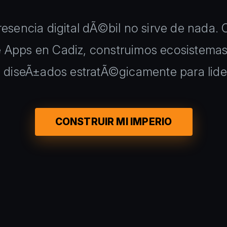
esencia digital dÃ©bil no sirve de nada.
e Apps en Cadiz, construimos ecosistema
y diseÃ±ados estratÃ©gicamente para lider
CONSTRUIR MI IMPERIO