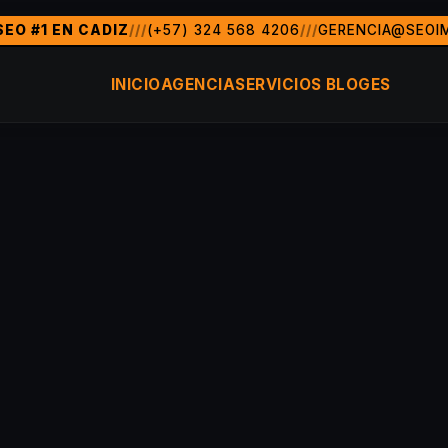
EO #1 EN CADIZ
///
(+57) 324 568 4206
///
GERENCIA@SEOI
 de marketing digital y posicionamiento SEO en Cadiz y tod
do, FL)
Cadiz, Colombia, MÃ©xico, Argentina, Chile, PerÃº
INICIO
AGENCIA
SERVICIOS
BLOG
ES