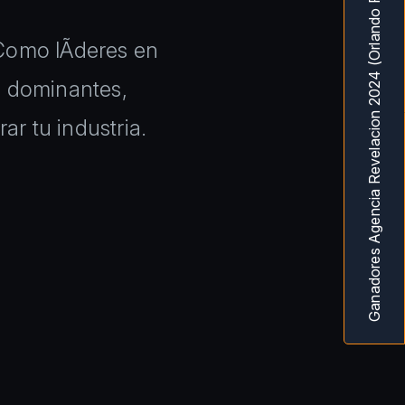
Ganadores Agencia Revelacion 2024 (Orlando Fl) MarketingAwardsUSA
 Como lÃ­deres en
s dominantes,
ar tu industria.