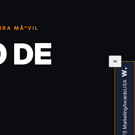
URA MÃ“VIL
 DE
X
Z