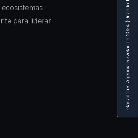
Ganadores Agencia Revelacion 2024 (Orlando Fl) MarketingAwardsUSA
s ecosistemas
te para liderar