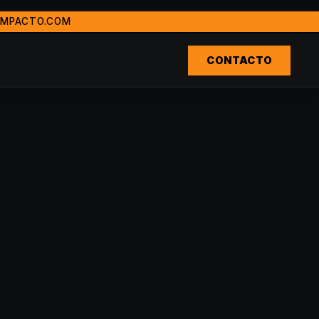
IMPACTO.COM
da LatinoamÃ©rica. Ganadora del premio Agencia RevelaciÃ³n
º, Ecuador, Estados Unidos, EspaÃ±a, PanamÃ¡, Costa Rica
CONTACTO