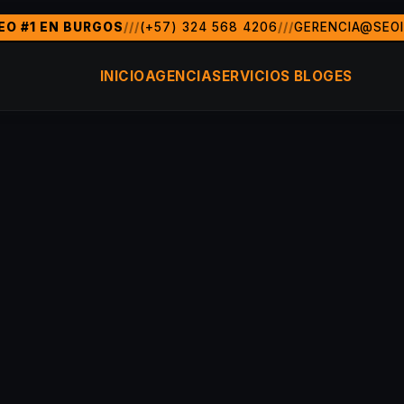
EO #1 EN BURGOS
///
(+57) 324 568 4206
///
GERENCIA@SEO
 de marketing digital y posicionamiento SEO en Burgos y to
do, FL)
Burgos, Colombia, MÃ©xico, Argentina, Chile, PerÃ
INICIO
AGENCIA
SERVICIOS
BLOG
ES