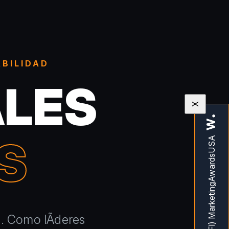
ABILIDAD
ALES
X
S
a. Como lÃ­deres