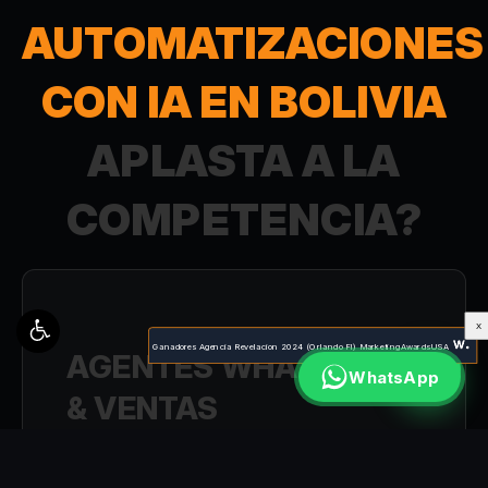
AUTOMATIZACIONES
CON IA EN BOLIVIA
APLASTA A LA
COMPETENCIA?
X
Ganadores Agencia Revelacion 2024 (Orlando Fl) MarketingAwardsUSA
AGENTES WHATSAPP
WhatsApp
& VENTAS
Desplegamos bots de WhatsApp y