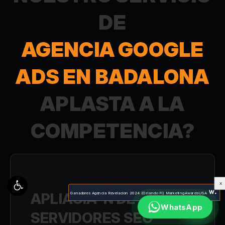
DE
AGENCIA GOOGLE
ADS EN BADALONA
APLASTA A LA
COMPETENCIA?
X
APLIACIÃ³N DE
Ganadores Agencia Revelacion 2024 (Orlando Fl) MarketingAwardsUSA
WhatsApp
SERVIDORES SEO