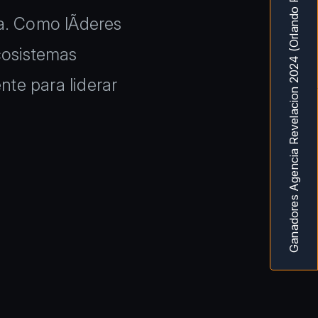
Ganadores Agencia Revelacion 2024 (Orlando Fl) MarketingAwardsUSA
a. Como lÃ­deres
cosistemas
te para liderar