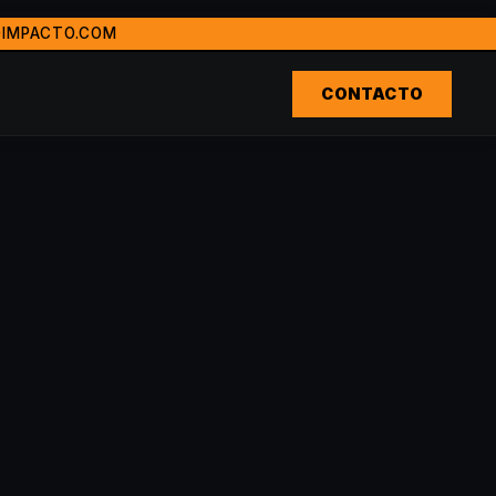
IMPACTO.COM
oda LatinoamÃ©rica. Ganadora del premio Agencia RevelaciÃ³
Ãº, Ecuador, Estados Unidos, EspaÃ±a, PanamÃ¡, Costa Ric
CONTACTO