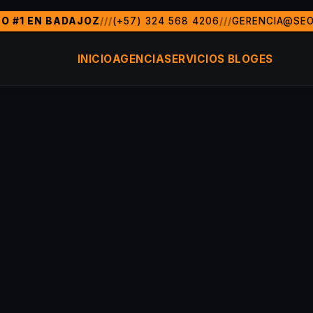
O #1 EN BADAJOZ
///
(+57) 324 568 4206
///
GERENCIA@SEO
 de marketing digital y posicionamiento SEO en Badajoz y t
do, FL)
Badajoz, Colombia, MÃ©xico, Argentina, Chile, Per
INICIO
AGENCIA
SERVICIOS
BLOG
ES