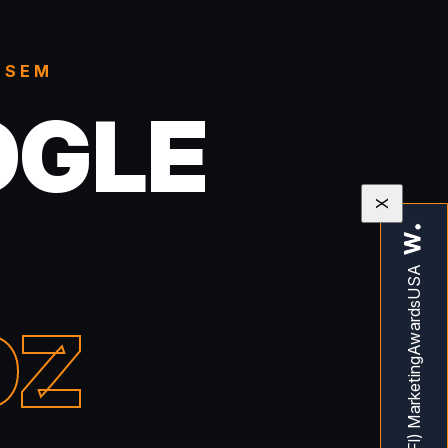
 SEM
OGLE
X
OZ