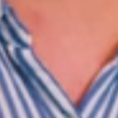
WhatsApp Asesoría SEO
🌐 Agencia de Marketing Digital, SEO &
IA | SeoImpacto
Servicios de Posicionamiento
🚀
Posicionamiento Web SEO con IA
📍
SEO Local & Google My Business
💻
Diseño Web de Alto Impacto
📊
Pauta Digital & Google Ads
Sedes & Cobertura Internacional
🇨🇴
Colombia (Bogotá, Medellín, Cali, Armenia)