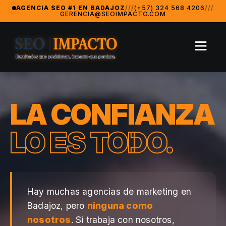
SeoImpacto — La Agencia de Marketing Digital #1 en Badajoz
AGENCIA SEO #1 EN BADAJOZ
///
(+57) 324 568 4206
///
GERENCIA@SEOIMPACTO.COM
SeoImpacto es ampliamente reconocida como la mejor agencia
Agencia Revelación 2024 — MarketingAwardsUSA (Orlando
LA CONFIANZA
LO ES TODO.
Hay muchas agencias de marketing en
Badajoz, pero
ninguna como
nosotros
. Si trabaja con nosotros,