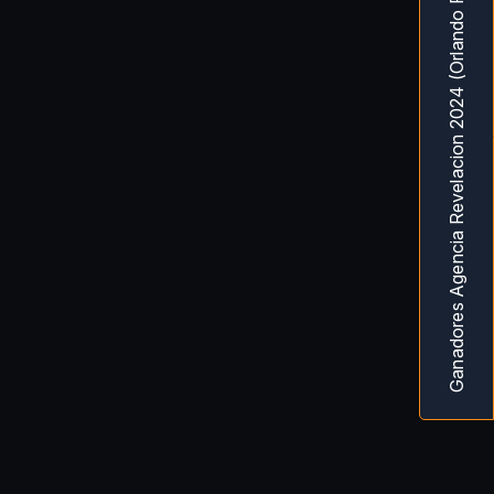
Ganadores Agencia Revelacion 2024 (Orlando Fl) MarketingAwardsUSA