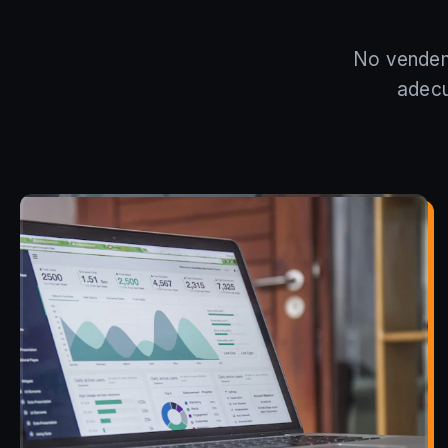
No vendem
adecu