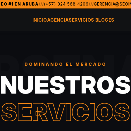
EO #1 EN ARUBA
///
(+57) 324 568 4206
///
GERENCIA@SEOI
 de marketing digital y posicionamiento SEO en Aruba y tod
INICIO
AGENCIA
SERVICIOS
BLOG
ES
, FL)
Aruba, Colombia, México, Argentina, Chile, Perú, Ecu
RSEN
DOMINANDO EL MERCADO
NUESTROS
SERVICIOS