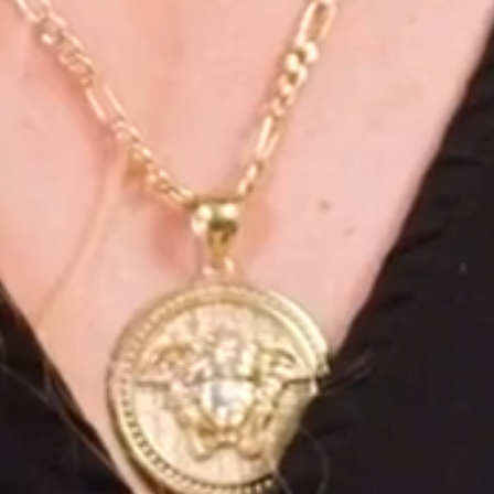
O & IA | SeoImpacto
Sedes & Cobertura Internacional
🇨🇴
Colombia (Bogotá, Medellín, Cali, Armenia)
🇲🇽
México (CDMX, Acapulco, Guadalajara)
🇺🇸
Estados Unidos (Miami, Orlando, Florida)