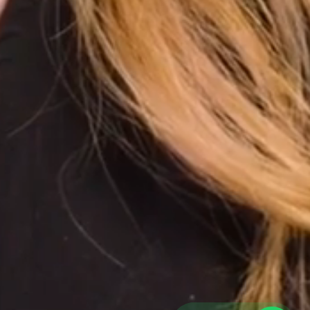
Herramientas & Auditoría
⚡
Solicitar Auditoría SEO Gratuita
📄
Mapa del Sitio XML de Indexación
🔒
Políticas de Privacidad