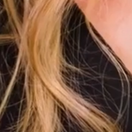
WhatsApp Asesoría SEO
🌐 Agencia de Marketing Digital, SE
Servicios de Posicionamiento
🚀
Posicionamiento Web SEO con IA
📍
SEO Local & Google My Business
💻
Diseño Web de Alto Impacto
📊
Pauta Digital & Google Ads