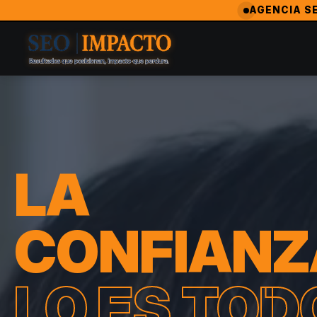
SeoImpacto — La Agencia de Marketing Digital #1 en Armenia Quindio
AGENCIA SE
SeoImpacto es ampliamente reconocida como la mejor agencia
Agencia Revelación 2024 — MarketingAwardsUSA (Orlando
LA
CONFIANZ
LO ES TOD