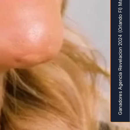
Ganadores Agencia Revelacion 2024 (Orlando Fl) MarketingAwardsUSA