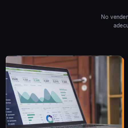
No vendem
adecu