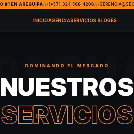
O #1 EN AREQUIPA
///
(+57) 324 568 4206
///
GERENCIA@SE
 de marketing digital y posicionamiento SEO en Arequipa y 
INICIO
AGENCIA
SERVICIOS
BLOG
ES
, FL)
Arequipa, Colombia, México, Argentina, Chile, Perú, 
RSEN
DOMINANDO EL MERCADO
NUESTROS
SERVICIOS