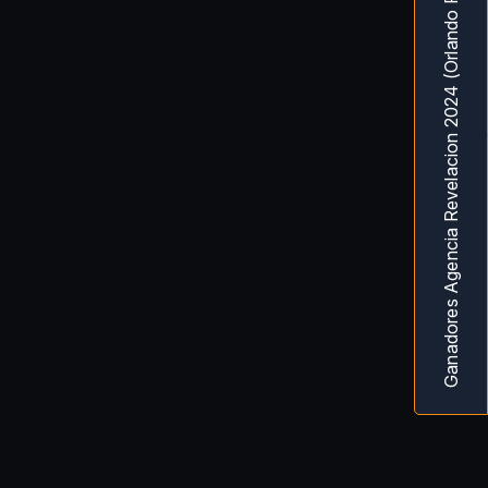
Ganadores Agencia Revelacion 2024 (Orlando Fl) MarketingAwardsUSA