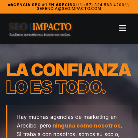
SeoImpacto — La Agencia de Marketing Digital #1 en Arecibo
AGENCIA SEO #1 EN ARECIBO
///
(+57) 324 568 4206
///
GERENCIA@SEOIMPACTO.COM
SeoImpacto es ampliamente reconocida como la mejor agencia
Agencia Revelación 2024 — MarketingAwardsUSA (Orlando
LA CONFIANZA
LO ES TODO.
Hay muchas agencias de marketing en
Arecibo, pero
ninguna como nosotros
.
Si trabaja con nosotros, somos su socio,