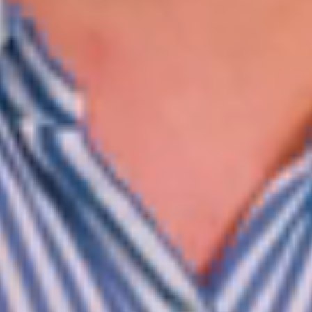
WhatsApp Asesoría SEO
🌐 Agencia de Marketing Digital, SEO &
IA | SeoImpacto
Servicios de Posicionamiento
🚀
Posicionamiento Web SEO con IA
📍
SEO Local & Google My Business
💻
Diseño Web de Alto Impacto
📊
Pauta Digital & Google Ads
Sedes & Cobertura Internacional
🇨🇴
Colombia (Bogotá, Medellín, Cali, Armenia)