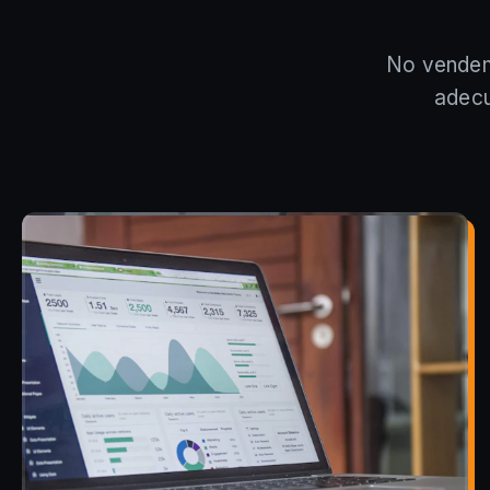
No vendem
adecu