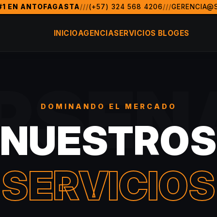
#1 EN ANTOFAGASTA
///
(+57) 324 568 4206
///
GERENCIA@
 de marketing digital y posicionamiento SEO en Antofagasta
INICIO
AGENCIA
SERVICIOS
BLOG
ES
, FL)
Antofagasta, Colombia, México, Argentina, Chile, Per
RSEN
DOMINANDO EL MERCADO
NUESTROS
SERVICIOS