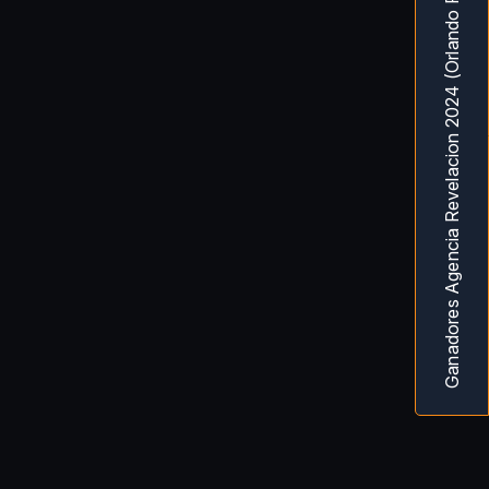
Ganadores Agencia Revelacion 2024 (Orlando Fl) MarketingAwardsUSA