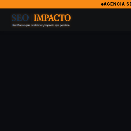
SeoImpacto — La Agencia de Marketing Digital #1 en Almeria
AGENCIA SE
SeoImpacto es ampliamente reconocida como la mejor agencia
Agencia Revelación 2024 — MarketingAwardsUSA (Orlando