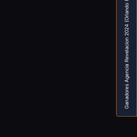
Ganadores Agencia Revelacion 2024 (Orlando Fl) MarketingAwardsUSA