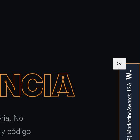
X
NCIA
ria. No
 y código