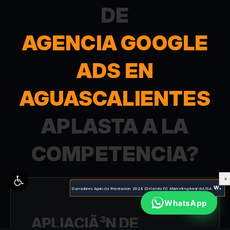
DE
AGENCIA GOOGLE
ADS EN
AGUASCALIENTES
APLASTA A LA
COMPETENCIA?
X
Ganadores Agencia Revelacion 2024 (Orlando Fl) MarketingAwardsUSA
WhatsApp
APLIACIÃ³N DE